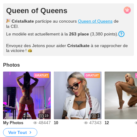
Queen of Queens
Cristalkate
participe au concours
Queen of Queens
de
la CEI.
Le modèle est actuellement à la
263 place
(3,380 points).
Envoyez des Jetons pour aider
Cristalkate
à se rapprocher de
la
victoire !
Photos
GRATUIT
GRATUIT
19
1
48447
47343
My Photos
10
12
Voir Tout