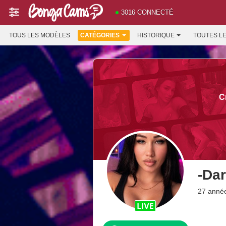
3016 CONNECTÉ
TOUS LES MODÈLES
CATÉGORIES
HISTORIQUE
TOUTES L
C
-Da
27 anné