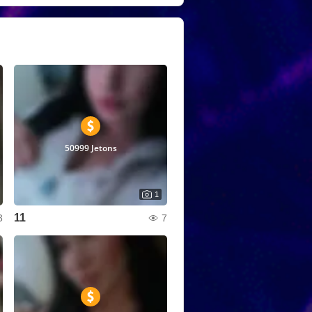
50999 Jetons
1
11
3
7