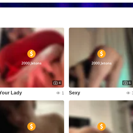
2000 Jetons
2000 Jetons
4
6
Your Lady
Sexy
1