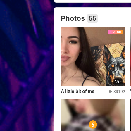
Photos
55
GRATUIT
4
A little bit of me
39192