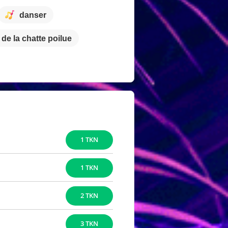
danser
 de la chatte poilue
1 TKN
1 TKN
2 TKN
3 TKN