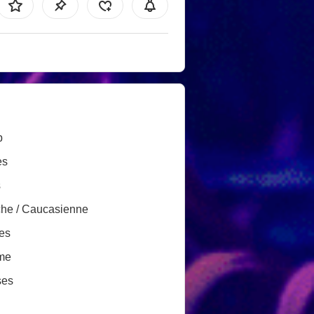
b
es
s
he / Caucasienne
es
me
ses