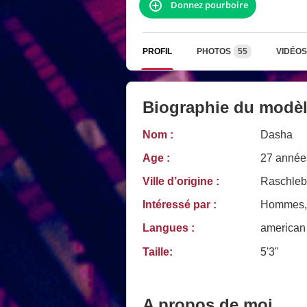
Donnez pourboire
PROFIL
PHOTOS
55
VIDÉOS
Biographie du modè
Nom :
Dasha
Age :
27 année
Ville d’origine :
Raschlebu
Intéressé par :
Hommes,
Langues :
american
Taille:
5'3"
A propos de moi