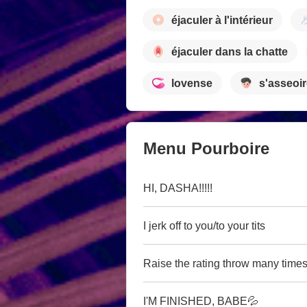
éjaculer à l'intérieur
éjaculer dans la chatte
lovense
s'asseoir
Menu Pourboire
HI, DASHA!!!!!
I jerk off to you/to your tits
Raise the rating throw many times f
I'M FINISHED, BABE💦