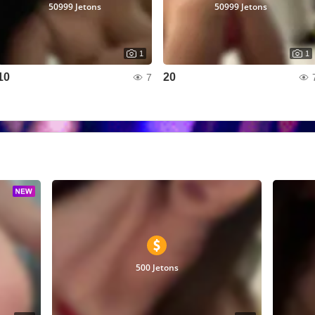
50999 Jetons
50999 Jetons
1
1
10
20
7
500 Jetons