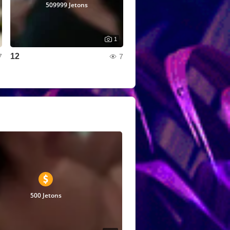
509999 Jetons
1
12
7
7
500 Jetons