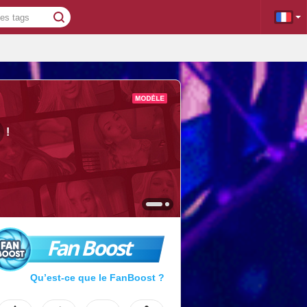
!
Fan Boost
Qu’est-ce que le FanBoost ?