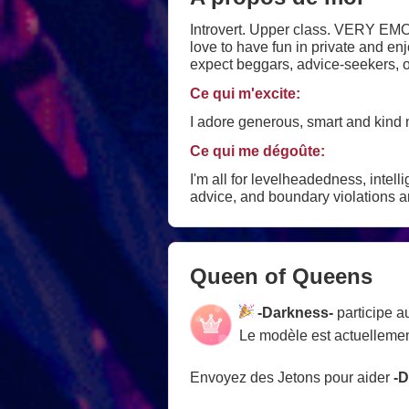
Introvert. Upper class. VERY EM
love to have fun in private and enj
expect beggars, advice-seekers, or
always happy to receive support, e
Ce qui m'excite:
around. Everyone else is welcom
I adore generous, smart and kind 
Ce qui me dégoûte:
I'm all for levelheadedness, inte
advice, and boundary violations ar
Queen of Queens
-Darkness-
participe 
Le modèle est actuellemen
Envoyez des Jetons pour aider
-D