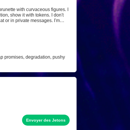
ette with curvaceous figures. I
ion, show it with tokens. I don't
at or in private messages. I'm
 there are plenty of other rooms
eap promises, degradation, pushy
Envoyer des Jetons