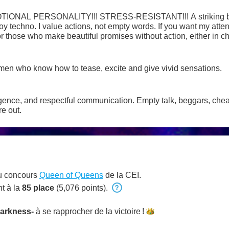
OTIONAL PERSONALITY!!! STRESS-RESISTANT!!! A striking brun
oy techno. I value actions, not empty words. If you want my attent
 those who make beautiful promises without action, either in ch
ven if I only have a few tokens. If you don't like my atmosphere,
e.
men who know how to tease, excite and give vivid sensations.
lligence, and respectful communication. Empty talk, beggars, ch
e out.
au concours
Queen of Queens
de la CEI.
t à la
85 place
(5,076 points).
arkness-
à se rapprocher de la
victoire !