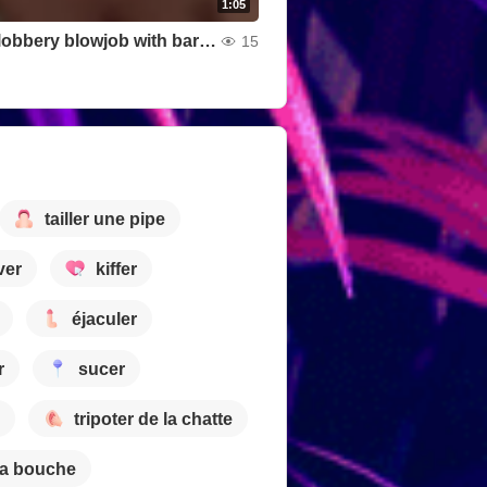
1:05
Deep, slobbery blowjob with bare tits
15
tailler une pipe
ver
kiffer
éjaculer
r
sucer
tripoter de la chatte
la bouche