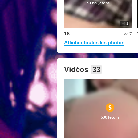
50999 Jetons
1
18
7
Afficher toutes les photos
Vidéos
33
600 Jetons