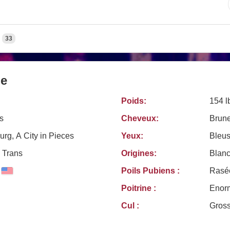
33
le
Poids:
154 l
s
Cheveux:
Brun
rg, A City in Pieces
Yeux:
Bleu
 Trans
Origines:
Blanc
Poils Pubiens :
Rasé
Poitrine :
Enor
Cul :
Gros