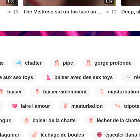
1:30
1:07
The Mistress sat on his face and made him lick her pussy.
13
10
ms
chatter
pipe
gorge profonde
e aux sex toys
baiser avec des sex toys
rê
baiser
baiser violemment
masturbation
faire l'amour
masturbation
tripote
ingus
baiser de la chatte
lécher de la chatte
taquiner
léchage de boules
éjaculer dans 